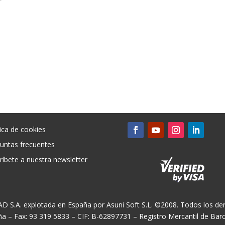
al
actual
es:
9 €.
390,95 €.
tica de cookies
untas frecuentes
ríbete a nuestra newsletter
CAD S.A. explotada en España por Asuni Soft S.L. ©2008. Todos los der
ña – Fax: 93 319 5833 – CIF: B-62897731 – Registro Mercantil de Ba