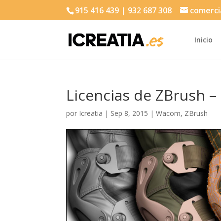
915 416 439 | 932 687 308
comerci
Inicio
Licencias de ZBrush – 
por
Icreatia
|
Sep 8, 2015
|
Wacom
,
ZBrush