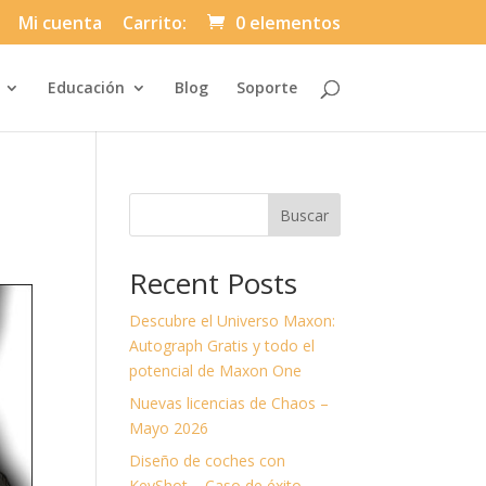
Mi cuenta
Carrito:
0 elementos
Automatically
Educación
Blog
Soporte
Hierarchic
Categories
in
Menu
-
Version
2.1.0
|
Buscar
Author:
Atakan
Au
|
Recent Posts
Docs:
https://atakanau.blogspot.com/2021/01
category-
Descubre el Universo Maxon:
menu-
wp-
Autograph Gratis y todo el
plugin.html
potencial de Maxon One
|
Active
Nuevas licencias de Chaos –
Theme:
Divi-
Mayo 2026
Asuni
Child
Diseño de coches con
Theme
(asuni-
KeyShot – Caso de éxito.