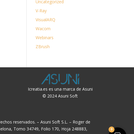
Uncategorized
V-Ray
VisualARQ
Wacom
Webinars
ZBrush
Icreatia.es es una marca de Asuni
© 2024 Asuni Soft
echos reservados. – Asuni Soft S.L. – Roger de
rcelona, Tomo 34749, Folio 170, Hoja 248883,
0