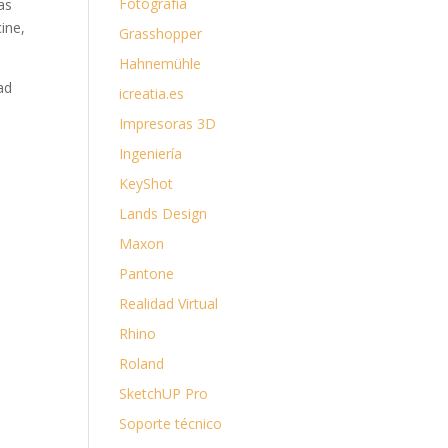
Fotografía
as
ine,
Grasshopper
Hahnemühle
dad
icreatia.es
Impresoras 3D
Ingeniería
KeyShot
Lands Design
Maxon
Pantone
Realidad Virtual
Rhino
Roland
SketchUP Pro
Soporte técnico