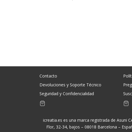
original
actual
origin
era:
es:
era:
1.402,39 €.
1.262,15 €.
434,3
Contacto
Polí
Devoluciones y Soporte Técnico
Preg
Seguridad y Confidencialidad
Susc
icreatia.es es una marca registrada de Asuni 
Flor, 32-34, bajos – 08018 Barcelona – Espa