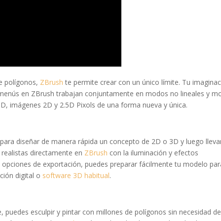
de polígonos,
ZBrush
te permite crear con un único límite. Tu imaginac
os menús en ZBrush trabajan conjuntamente en modos no lineales y 
os 3D, imágenes 2D y 2.5D Pixols de una forma nueva y única.
 para diseñar de manera rápida un concepto de 2D o 3D y luego lleva
 realistas directamente en
ZBrush
con la iluminación y efectos
opciones de exportación, puedes preparar fácilmente tu modelo par
ación digital o
software 3D habitual
.
 puedes esculpir y pintar con millones de polígonos sin necesidad d