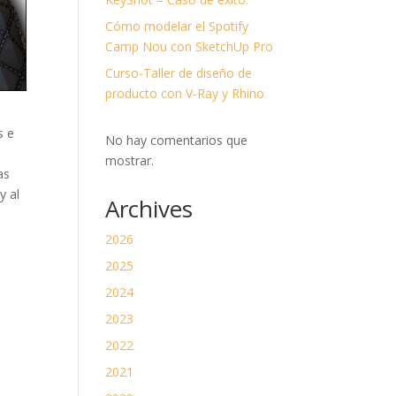
divi-
child)
Cómo modelar el Spotify
|
Tema
Camp Nou con SketchUp Pro
padre:
Divi
Curso-Taller de diseño de
(Divi)
producto con V-Ray y Rhino
s e
No hay comentarios que
mostrar.
as
y al
Archives
2026
2025
2024
2023
2022
2021