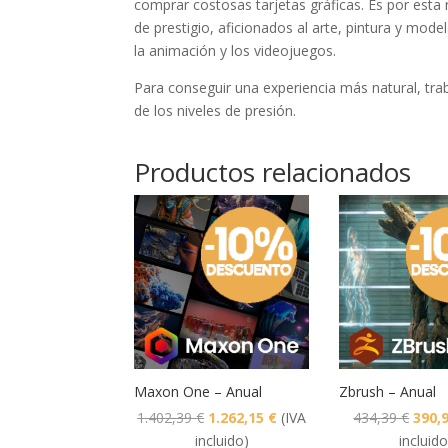
comprar costosas tarjetas gráficas. Es por esta 
de prestigio, aficionados al arte, pintura y mod
la animación y los videojuegos.
Para conseguir una experiencia más natural, tr
de los niveles de presión.
Productos relacionados
Maxon One – Anual
Zbrush – Anual
El
El
El
1.402,39
€
1.262,15
€
(IVA
434,39
€
390,
precio
precio
preci
incluido)
incluido