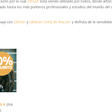
razón por la cual
ZBrush
está siendo utilizado por todos, desde artist
elado hasta los más punteros profesionales y estudios del mundo del c
abaja con
ZBrush
y
tabletas Cintiq de Wacom
y disfruta de la sensibili
El
95
€
(IVA
o
precio
)