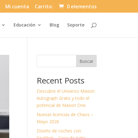
Mi cuenta
Carrito:
0 elementos
Automatically
Educación
Blog
Soporte
Hierarchic
Categories
in
Menu
-
Version
2.1.0
|
Buscar
Author:
Atakan
Au
|
Recent Posts
Docs:
https://atakanau.blogspot.com/2021/01
category-
Descubre el Universo Maxon:
menu-
wp-
Autograph Gratis y todo el
plugin.html
potencial de Maxon One
|
Active
Nuevas licencias de Chaos –
Theme:
Divi-
Mayo 2026
Asuni
Child
Diseño de coches con
Theme
(asuni-
KeyShot – Caso de éxito.