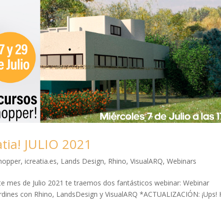
tia! JULIO 2021
hopper
,
icreatia.es
,
Lands Design
,
Rhino
,
VisualARQ
,
Webinars
e mes de Julio 2021 te traemos dos fantásticos webinar: Webinar
Jardines con Rhino, LandsDesign y VisualARQ *ACTUALIZACIÓN: ¡Ups!