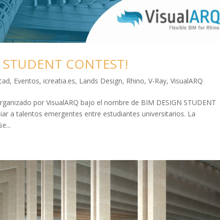
IGN STUDENT CONTEST!
cad
,
Eventos
,
icreatia.es
,
Lands Design
,
Rhino
,
V-Ray
,
VisualARQ
 organizado por VisualARQ bajo el nombre de BIM DESIGN STUDENT
ar a talentos emergentes entre estudiantes universitarios. La
e...