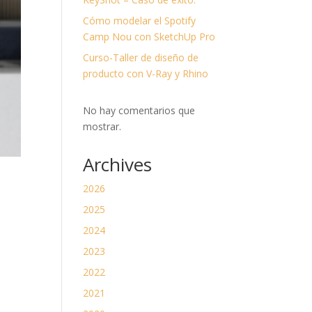
divi-
child)
Cómo modelar el Spotify
|
Tema
Camp Nou con SketchUp Pro
padre:
Divi
Curso-Taller de diseño de
(Divi)
producto con V-Ray y Rhino
No hay comentarios que
mostrar.
Archives
2026
2025
2024
2023
2022
2021