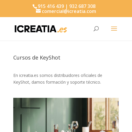
915 416 439 | 932 687 308
comercial@icreatia.com
Búsqueda
de
productos
Cursos de KeyShot
En icreatia.es somos distribuidores oficiales de
KeyShot, damos formación y soporte técnico.