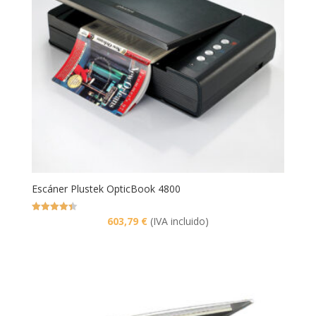
Escáner Plustek OpticBook 4800
Valorado
603,79
€
(IVA incluido)
con
4.43
de 5