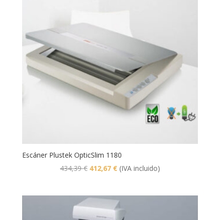
Escáner Plustek OpticSlim 1180
El
El
434,39
€
412,67
€
(IVA incluido)
precio
precio
original
actual
era:
es:
434,39 €.
412,67 €.