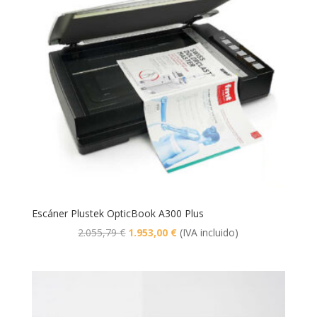
Escáner Plustek OpticBook A300 Plus
El
El
2.055,79
€
1.953,00
€
(IVA incluido)
precio
precio
original
actual
era:
es:
2.055,79 €.
1.953,00 €.