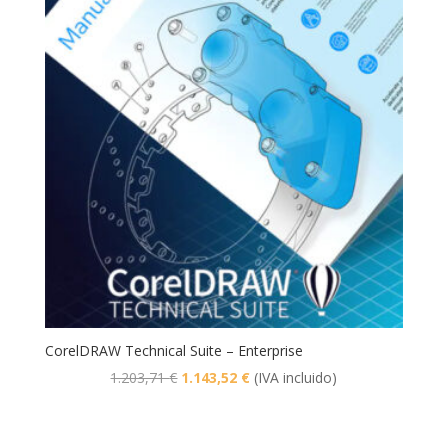
501,55 €.
476,46 €.
CorelDRAW Technical Suite – Enterprise
El
El
1.203,71
€
1.143,52
€
(IVA incluido)
precio
precio
original
actual