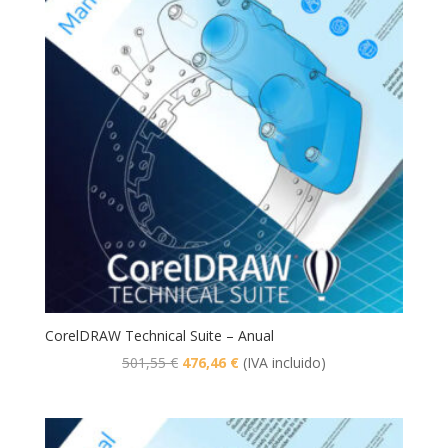
CorelDRAW Technical Suite – Anual
El
El
501,55
€
476,46
€
(IVA incluido)
precio
precio
original
actual
era:
es: