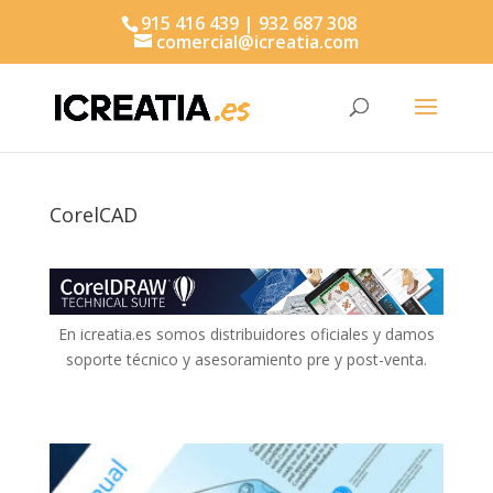
915 416 439 | 932 687 308
comercial@icreatia.com
Búsqueda
de
productos
CorelCAD
En icreatia.es somos distribuidores oficiales y damos
soporte técnico y asesoramiento pre y post-venta.