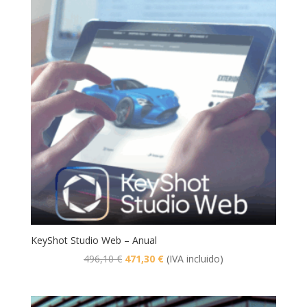
1.367,30 €.
1.298,94 €.
KeyShot Studio Web – Anual
El
El
496,10
€
471,30
€
(IVA incluido)
precio
precio
original
actual