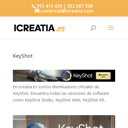
915 416 439 | 932 687 308
comercial@icreatia.com
Búsqueda
de
productos
KeyShot
En icreatia.es somos distribuidores oficiales de
KeyShot. Encuentra todas las versiones de software
como KeyShot Studio, KeyShot Web, KeyShot VR...