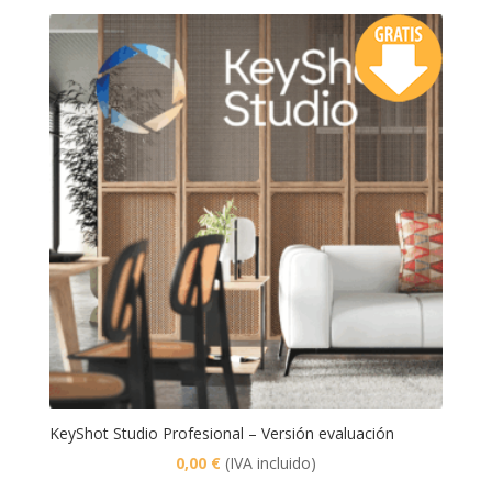
original
actual
era:
es:
363,00 €.
344,85 €.
KeyShot Studio Profesional – Versión evaluación
0,00
€
(IVA incluido)