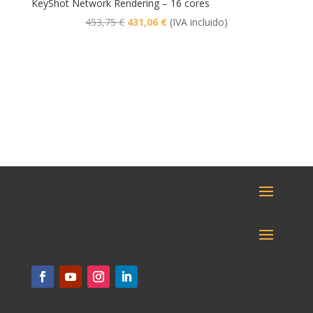
KeyShot Network Rendering – 16 cores
El
El
453,75
€
431,06
€
(IVA incluido)
precio
precio
original
actual
era:
es:
453,75 €.
431,06 €.