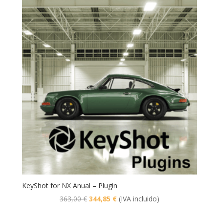
era:
es:
1.257,19 €.
1.194,33 €.
KeyShot for NX Anual – Plugin
El
El
363,00
€
344,85
€
(IVA incluido)
precio
precio