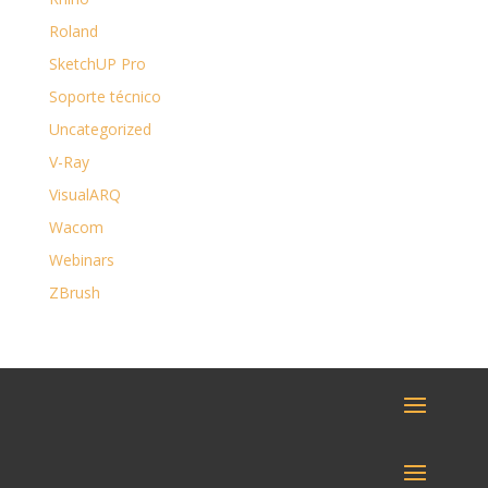
Roland
SketchUP Pro
Soporte técnico
Uncategorized
V-Ray
VisualARQ
Wacom
Webinars
ZBrush