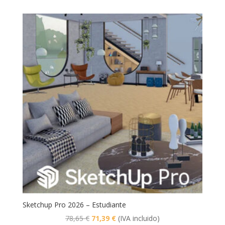
Sketchup Pro 2026 – Estudiante
El
El
78,65
€
71,39
€
(IVA incluido)