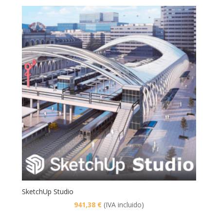
original
actual
era:
es:
458,59 €.
435,66 €.
SketchUp Studio
941,38
€
(IVA incluido)