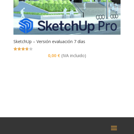
SketchUp – Versión evaluación 7 días
Valorado
0,00
€
(IVA incluido)
con
3.75
de 5