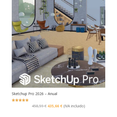
Sketchup Pro 2026 – Anual
El
El
Valorado
458,59
€
435,66
€
(IVA incluido)
con
5.00
precio
precio
de 5