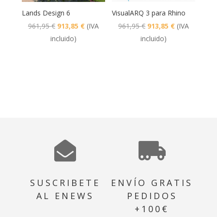
Lands Design 6
VisualARQ 3 para Rhino
El
El
El
El
961,95
€
913,85
€
(IVA
961,95
€
913,85
€
(IVA
precio
precio
precio
precio
incluido)
incluido)
original
actual
original
actual
era:
es:
era:
es:
961,95 €.
913,85 €.
961,95 €.
913,85 €.


SUSCRIBETE
ENVÍO GRATIS
AL ENEWS
PEDIDOS
+100€