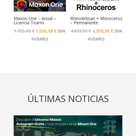
Maxon One – Anual –
RhinoArtisan + Rhinoceros
Licencia Teams
– Permanente
El
El
El
El
1.729,09
€
1.556,18
€
(IVA
4.833,95
€
4.350,56
€
(IVA
precio
precio
precio
precio
incluido)
incluido)
original
actual
original
actual
era:
es:
era:
es:
1.729,09 €.
1.556,18 €.
4.833,95 €.
4.350,56 €.
ÚLTIMAS NOTICIAS