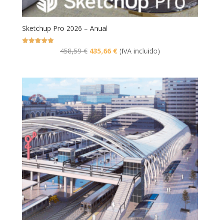
Sketchup Pro 2026 – Anual
El
El
Valorado
458,59
€
435,66
€
(IVA incluido)
con
5.00
precio
precio
de 5
original
actual
era:
es:
458,59 €.
435,66 €.