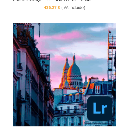
486,27
€
(IVA incluido)