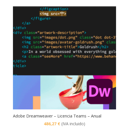
Adobe Dreamweaver – Licencia Teams – Anual
486,27
€
(IVA incluido)