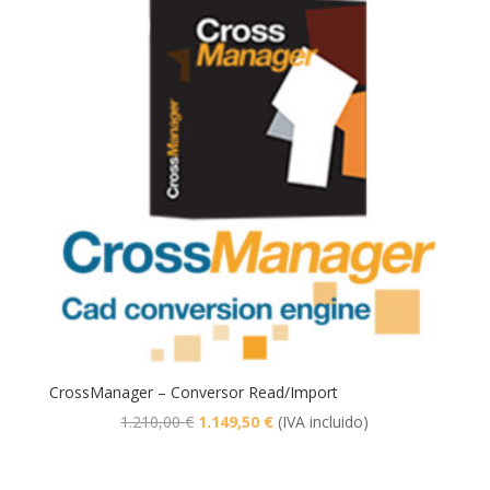
CrossManager – Conversor Read/Import
El
El
1.210,00
€
1.149,50
€
(IVA incluido)
precio
precio
original
actual