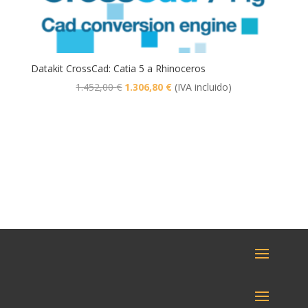
Datakit CrossCad: Catia 5 a Rhinoceros
El
El
1.452,00
€
1.306,80
€
(IVA incluido)
precio
precio
original
actual
era:
es:
1.452,00 €.
1.306,80 €.