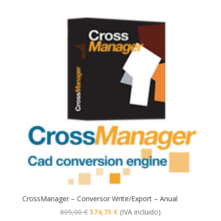
original
actual
era:
es:
1.210,00 €.
1.149,50 €.
CrossManager – Conversor Write/Export – Anual
El
El
605,00
€
574,75
€
(IVA incluido)