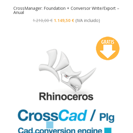
CrossManager: Foundation + Conversor Write/Export –
Anual
El
El
1.210,00
€
1.149,50
€
(IVA incluido)
precio
precio
original
actual
era:
es:
1.210,00 €.
1.149,50 €.