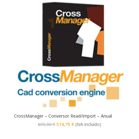
era:
es:
1.210,00 €.
1.149,50 €.
CrossManager – Conversor Read/Import – Anual
El
El
605,00
€
574,75
€
(IVA incluido)
precio
precio