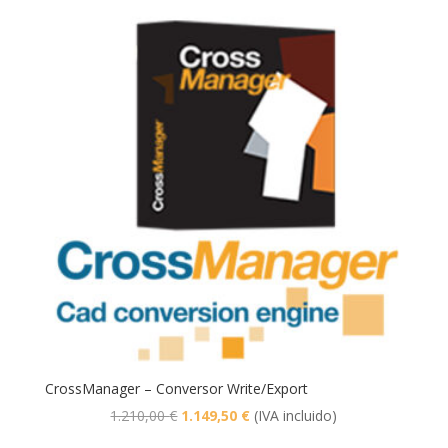
original
actual
era:
es:
605,00 €.
574,75 €.
CrossManager – Conversor Write/Export
El
El
1.210,00
€
1.149,50
€
(IVA incluido)
precio
precio