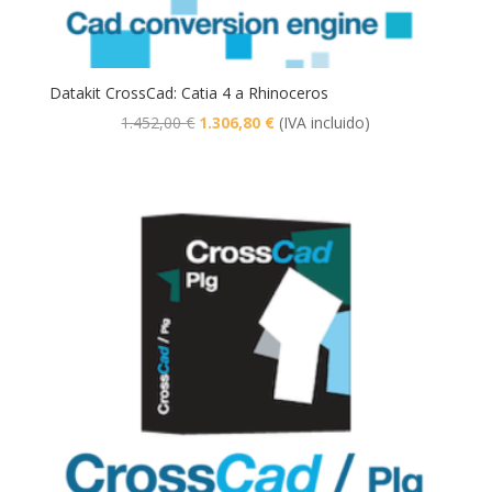
Datakit CrossCad: Catia 4 a Rhinoceros
El
El
1.452,00
€
1.306,80
€
(IVA incluido)
precio
precio
original
actual
era:
es:
1.452,00 €.
1.306,80 €.