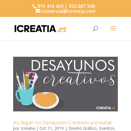
915 416 439 | 932 687 308
comercial@icreatia.com
Búsqueda
de
productos
¡Ya llegan los Desayunos Creativos a Icreatia!
por
Icreatia
|
Oct 11, 2019
|
Diseño Gráfico
,
Eventos
,