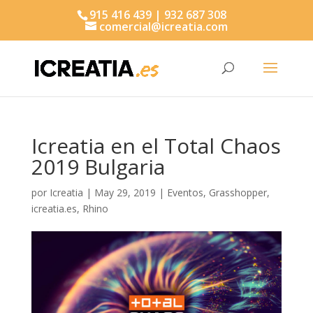
915 416 439 | 932 687 308
comercial@icreatia.com
Búsqueda
de
productos
Icreatia en el Total Chaos
2019 Bulgaria
por
Icreatia
|
May 29, 2019
|
Eventos
,
Grasshopper
,
icreatia.es
,
Rhino