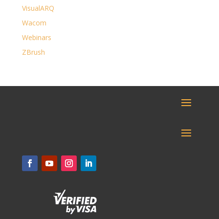
VisualARQ
Wacom
Webinars
ZBrush