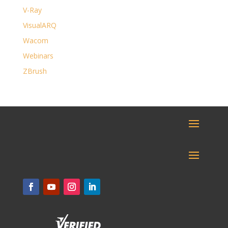
V-Ray
VisualARQ
Wacom
Webinars
ZBrush