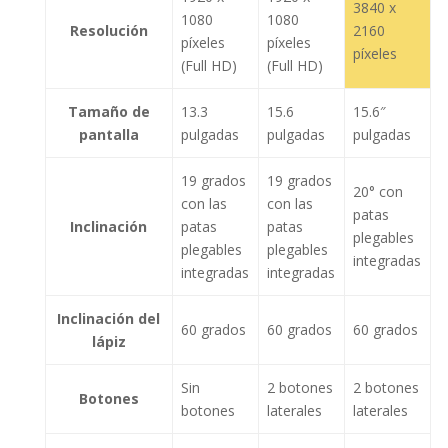
3840 x
1080
1080
Resolución
2160
píxeles
píxeles
píxeles
(Full HD)
(Full HD)
Tamaño de
13.3
15.6
15.6″
pantalla
pulgadas
pulgadas
pulgadas
19 grados
19 grados
20° con
con las
con las
patas
Inclinación
patas
patas
plegables
plegables
plegables
integradas
integradas
integradas
Inclinación del
60 grados
60 grados
60 grados
lápiz
Sin
2 botones
2 botones
Botones
botones
laterales
laterales