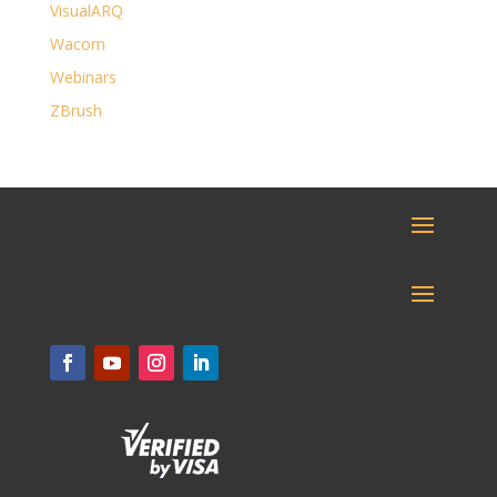
VisualARQ
Wacom
Webinars
ZBrush