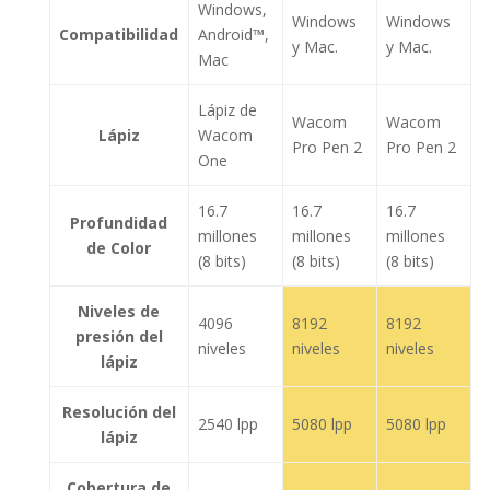
Windows,
Windows
Windows
Compatibilidad
Android™,
y Mac.
y Mac.
Mac
Lápiz de
Wacom
Wacom
Lápiz
Wacom
Pro Pen 2
Pro Pen 2
One
16.7
16.7
16.7
Profundidad
millones
millones
millones
de Color
(8 bits)
(8 bits)
(8 bits)
Niveles de
4096
8192
8192
presión del
niveles
niveles
niveles
lápiz
Resolución del
2540 lpp
5080 lpp
5080 lpp
lápiz
Cobertura de