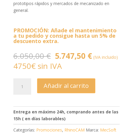
prototipos rápidos y mercados de mecanizado en
general.
PROMOCIÓN: Añade el mantenimiento
a tu pedido y consigue hasta un 5% de
descuento extra.
El
El
6.050,00
€
5.747,50
€
(IVA incluido)
precio
precio
4750€ sin IVA
original
actual
era:
es:
6.050,00 €.
5.747,50 €.
RhinoCAM
Añadir al carrito
2026
-
Professional
cantidad
Entrega en máximo 24h, comprando antes de las
15h ( en días laborables)
Categorías:
Promociones
,
RhinoCAM
Marca:
MecSoft