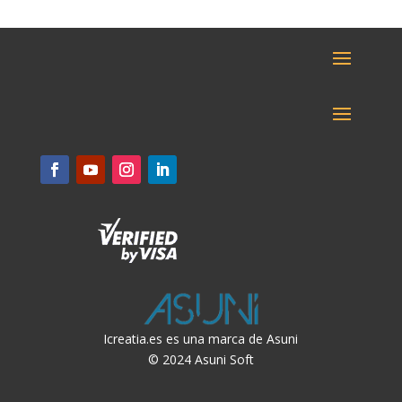
original
actual
era:
es:
301,29 €.
271,16 €.
Icreatia.es es una marca de Asuni
© 2024 Asuni Soft