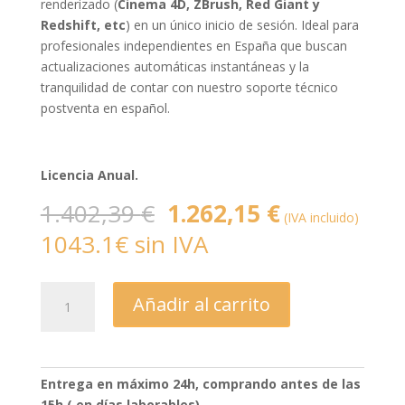
renderizado (
Cinema 4D, ZBrush, Red Giant y
Redshift, etc
) en un único inicio de sesión. Ideal para
profesionales independientes en España que buscan
actualizaciones automáticas instantáneas y la
tranquilidad de contar con nuestro soporte técnico
postventa en español.
Licencia Anual.
El
El
1.402,39
€
1.262,15
€
(IVA incluido)
precio
precio
1043.1€ sin IVA
original
actual
era:
es:
1.402,39 €.
1.262,15 €.
Maxon
Añadir al carrito
One
-
Anual
cantidad
Entrega en máximo 24h, comprando antes de las
15h ( en días laborables)