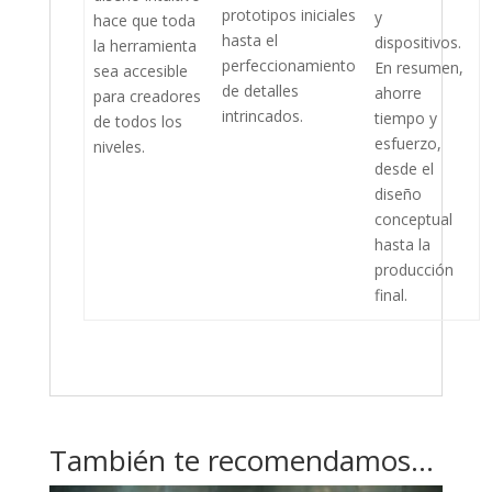
prototipos iniciales
y
hace que toda
hasta el
dispositivos.
la herramienta
perfeccionamiento
En resumen,
sea accesible
de detalles
ahorre
para creadores
intrincados.
tiempo y
de todos los
esfuerzo,
niveles.
desde el
diseño
conceptual
hasta la
producción
final.
También te recomendamos…