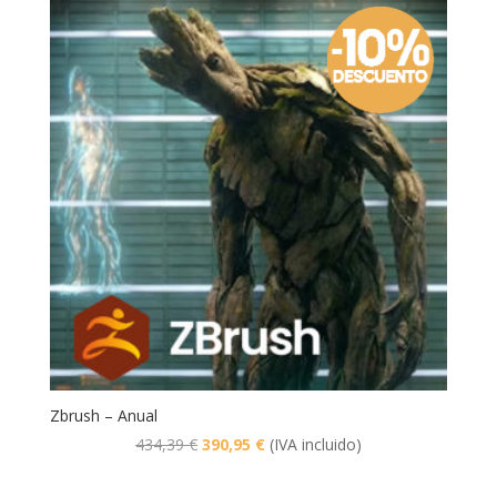
Zbrush – Anual
El
El
434,39
€
390,95
€
(IVA incluido)
precio
precio
original
actual