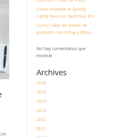
divi-
child)
Cómo modelar el Spotify
|
Tema
Camp Nou con SketchUp Pro
padre:
Divi
Curso-Taller de diseño de
(Divi)
producto con V-Ray y Rhino
No hay comentarios que
mostrar.
Archives
2026
e
2025
2024
2023
2022
2021
con