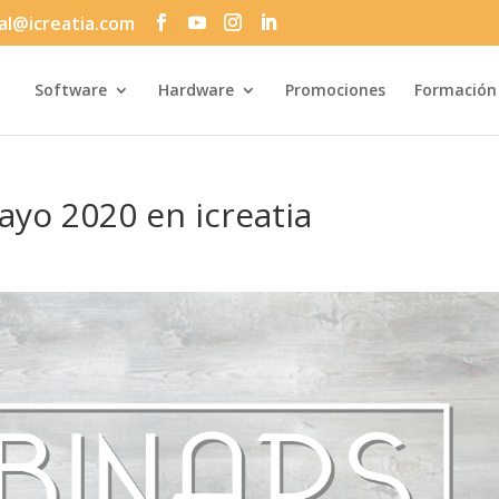
al@icreatia.com
Búsqueda
de
productos
Software
Hardware
Promociones
Formación
yo 2020 en icreatia