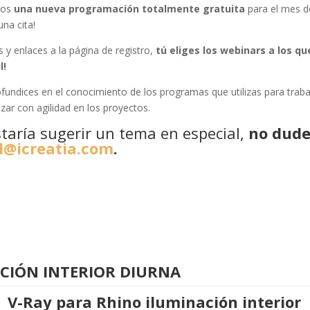
emos
una nueva programación totalmente gratuita
para el mes d
na cita!
 y enlaces a la página de registro,
tú eliges los webinars a los qu
l!
undices en el conocimiento de los programas que utilizas para traba
ar con agilidad en los proyectos.
staría sugerir un tema en especial,
no dude
l@icreatia.com
.
ACIÓN INTERIOR DIURNA
V-Ray para Rhino
iluminación interior