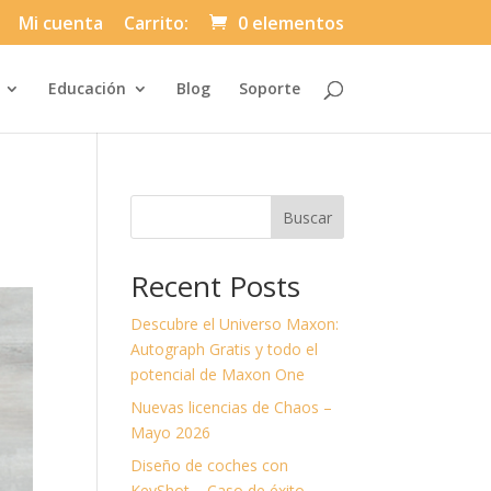
Mi cuenta
Carrito:
0 elementos
Automatically
Educación
Blog
Soporte
Hierarchic
Categories
in
Menu
-
Version
2.1.0
|
Buscar
Author:
Atakan
Au
|
Recent Posts
Docs:
https://atakanau.blogspot.com/2021/01
category-
Descubre el Universo Maxon:
menu-
wp-
Autograph Gratis y todo el
plugin.html
potencial de Maxon One
|
Active
Nuevas licencias de Chaos –
Theme:
Divi-
Mayo 2026
Asuni
Child
Diseño de coches con
Theme
(asuni-
KeyShot – Caso de éxito.