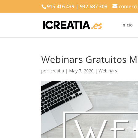
915 416 439 | 932 687 308
comerci
Inicio
Webinars Gratuitos Ma
por
Icreatia
|
May 7, 2020
|
Webinars