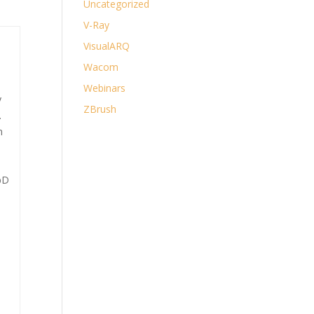
Uncategorized
V-Ray
VisualARQ
Wacom
Webinars
y
ZBrush
.
n
bD