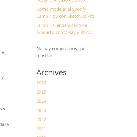
divi-
child)
Cómo modelar el Spotify
|
Tema
Camp Nou con SketchUp Pro
padre:
Divi
Curso-Taller de diseño de
(Divi)
producto con V-Ray y Rhino
No hay comentarios que
D de
mostrar.
Archives
 y
2026
2025
2024
s y
2023
2022
clase
2021