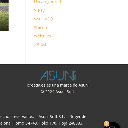
Uncategorized
V-Ray
VisualARQ
Wacom
Webinars
ZBrush
Icreatia.es es una marca de Asuni
© 2024 Asuni Soft
echos reservados. – Asuni Soft S.L. – Roger de
rcelona, Tomo 34749, Folio 170, Hoja 248883,
0