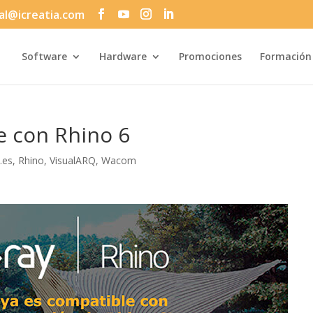
al@icreatia.com
Búsqueda
de
productos
Software
Hardware
Promociones
Formación
e con Rhino 6
a.es
,
Rhino
,
VisualARQ
,
Wacom