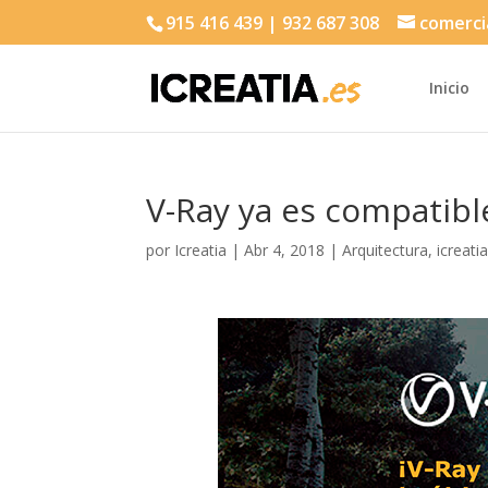
915 416 439 | 932 687 308
comerci
Inicio
V-Ray ya es compatibl
por
Icreatia
|
Abr 4, 2018
|
Arquitectura
,
icreati