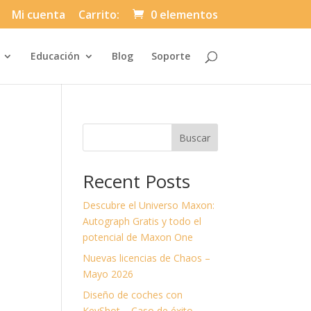
Mi cuenta
Carrito:
0 elementos
Automatically
Educación
Blog
Soporte
Hierarchic
Categories
in
Menu
-
Version
2.1.0
|
Buscar
Author:
Atakan
Au
|
Recent Posts
Docs:
https://atakanau.blogspot.com/2021/01
category-
Descubre el Universo Maxon:
menu-
wp-
Autograph Gratis y todo el
plugin.html
potencial de Maxon One
|
Active
Nuevas licencias de Chaos –
Theme:
Divi-
Mayo 2026
Asuni
Child
Diseño de coches con
Theme
(asuni-
KeyShot – Caso de éxito.