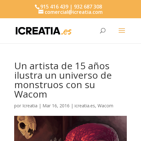
915 416 439 | 932 687 308
comercial@icreatia.com
Búsqueda
de
productos
Un artista de 15 años
ilustra un universo de
monstruos con su
Wacom
por
Icreatia
|
Mar 16, 2016
|
icreatia.es
,
Wacom