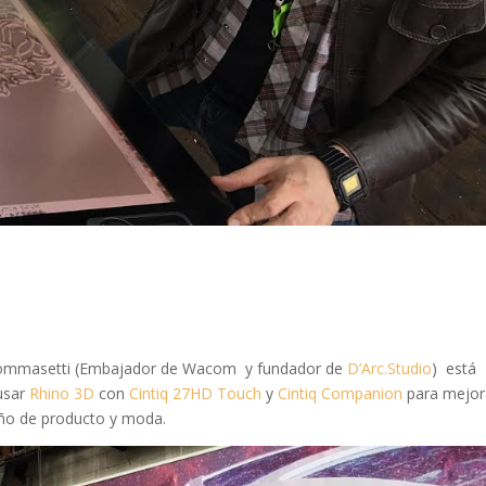
 Tommasetti (Embajador de Wacom y fundador de
D’Arc.Studio
) está
 usar
Rhino 3D
con
Cintiq 27HD Touch
y
Cintiq Companion
para mejora
seño de producto y moda.