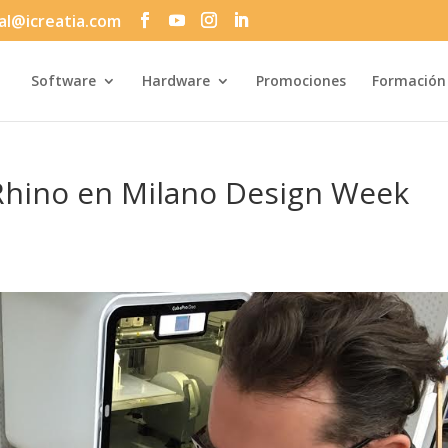
al@icreatia.com
Búsqueda
de
productos
Software
Hardware
Promociones
Formación
Rhino en Milano Design Week