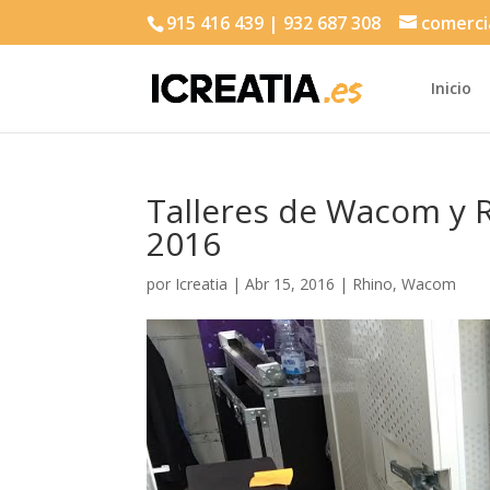
915 416 439 | 932 687 308
comerci
Inicio
Talleres de Wacom y 
2016
por
Icreatia
|
Abr 15, 2016
|
Rhino
,
Wacom