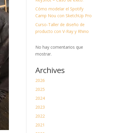
divi-
child)
Cómo modelar el Spotify
|
Tema
Camp Nou con SketchUp Pro
padre:
Divi
Curso-Taller de diseño de
(Divi)
producto con V-Ray y Rhino
No hay comentarios que
mostrar.
Archives
2026
2025
2024
2023
2022
2021