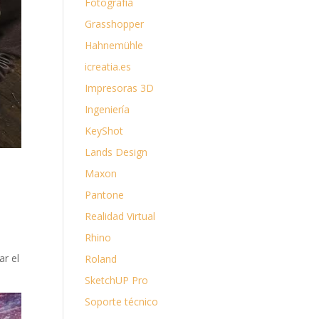
Fotografía
Grasshopper
Hahnemühle
icreatia.es
Impresoras 3D
Ingeniería
KeyShot
Lands Design
Maxon
Pantone
Realidad Virtual
Rhino
r el
Roland
SketchUP Pro
Soporte técnico