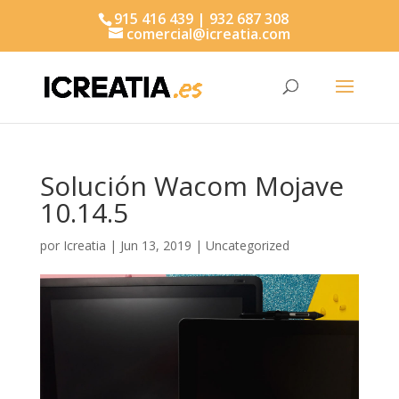
915 416 439 | 932 687 308
comercial@icreatia.com
Búsqueda
de
productos
Solución Wacom Mojave
10.14.5
por
Icreatia
|
Jun 13, 2019
|
Uncategorized