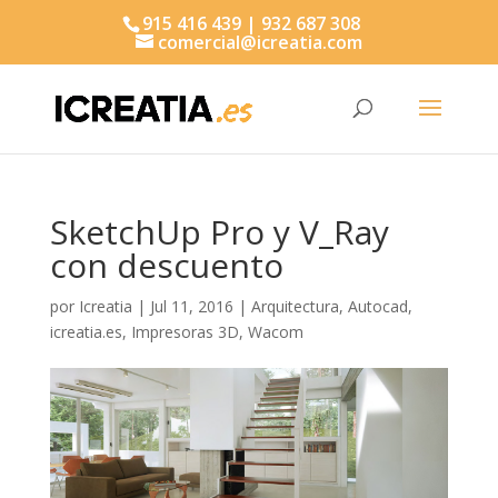
915 416 439 | 932 687 308
comercial@icreatia.com
Búsqueda
de
productos
SketchUp Pro y V_Ray
con descuento
por
Icreatia
|
Jul 11, 2016
|
Arquitectura
,
Autocad
,
icreatia.es
,
Impresoras 3D
,
Wacom