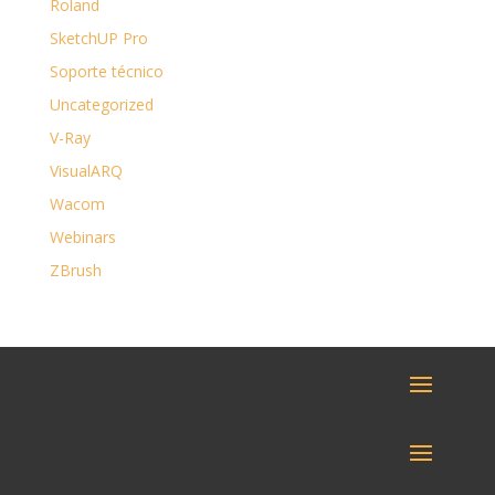
Roland
SketchUP Pro
Soporte técnico
Uncategorized
V-Ray
VisualARQ
Wacom
Webinars
ZBrush