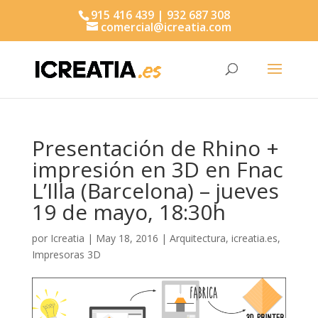
915 416 439 | 932 687 308
comercial@icreatia.com
Búsqueda
de
productos
Presentación de Rhino +
impresión en 3D en Fnac
L’Illa (Barcelona) – jueves
19 de mayo, 18:30h
por
Icreatia
|
May 18, 2016
|
Arquitectura
,
icreatia.es
,
Impresoras 3D