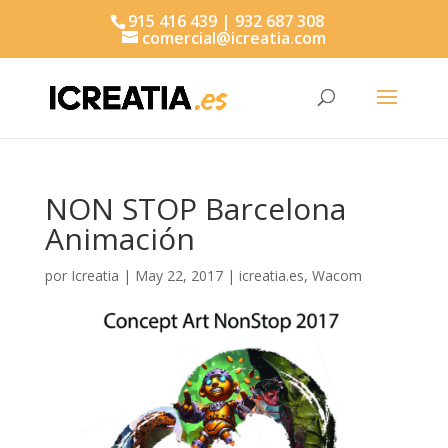
915 416 439 | 932 687 308
comercial@icreatia.com
Búsqueda
de
productos
NON STOP Barcelona
Animación
por
Icreatia
|
May 22, 2017
|
icreatia.es
,
Wacom