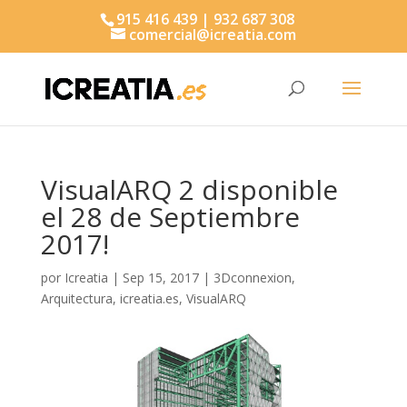
915 416 439 | 932 687 308
comercial@icreatia.com
Búsqueda
de
productos
VisualARQ 2 disponible
el 28 de Septiembre
2017!
por
Icreatia
|
Sep 15, 2017
|
3Dconnexion
,
Arquitectura
,
icreatia.es
,
VisualARQ