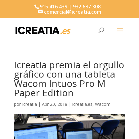
915 416 439 | 932 687 308
comercial@icreatia.com
Búsqueda
de
productos
Icreatia premia el orgullo
gráfico con una tableta
Wacom Intuos Pro M
Paper Edition
por
Icreatia
|
Abr 20, 2018
|
icreatia.es
,
Wacom