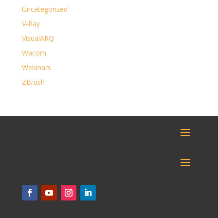
Uncategorized
V-Ray
VisualARQ
Wacom
Webinars
ZBrush