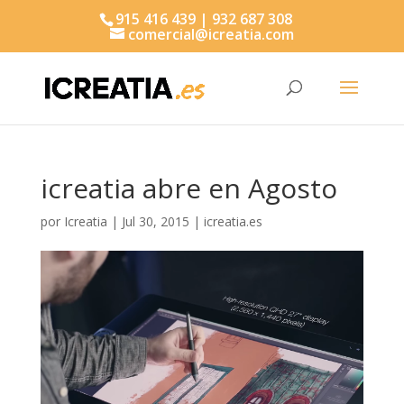
915 416 439 | 932 687 308
comercial@icreatia.com
Búsqueda
de
productos
icreatia abre en Agosto
por
Icreatia
|
Jul 30, 2015
|
icreatia.es