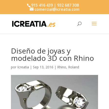
915 416 439 | 932 687 308
comercial@icreatia.com
Búsqueda
de
productos
Diseño de joyas y
modelado 3D con Rhino
por
Icreatia
|
Sep 13, 2016
|
Rhino
,
Roland