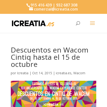
915 416 439 | 932 687 308
comercial@icreatia.com
Búsqueda
de
productos
Descuentos en Wacom
Cintiq hasta el 15 de
octubre
por
Icreatia
|
Oct 14, 2015
|
icreatia.es
,
Wacom