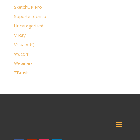
SketchUP Pro
Soporte técnico
Uncategorized
V-Ray
VisualARQ
Wacom
Webinars
ZBrush