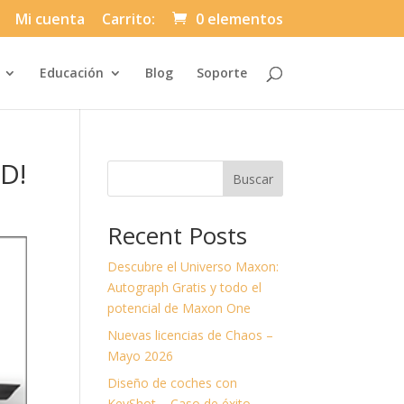
Mi cuenta
Carrito:
0 elementos
Automatically
Educación
Blog
Soporte
Hierarchic
Categories
in
Menu
-
Version
2.1.0
D!
|
Buscar
Author:
Atakan
Au
|
Recent Posts
Docs:
https://atakanau.blogspot.com/2021/01
category-
Descubre el Universo Maxon:
menu-
wp-
Autograph Gratis y todo el
plugin.html
potencial de Maxon One
|
Active
Nuevas licencias de Chaos –
Theme:
Divi-
Mayo 2026
Asuni
Child
Diseño de coches con
Theme
(asuni-
KeyShot – Caso de éxito.