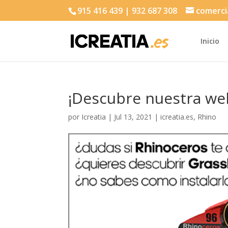
915 416 439 | 932 687 308
comerci
Inicio
¡Descubre nuestra web
por
Icreatia
|
Jul 13, 2021
|
icreatia.es
,
Rhino