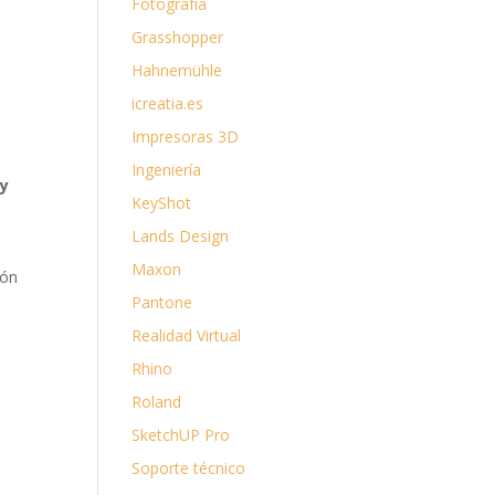
Fotografía
Grasshopper
Hahnemühle
icreatia.es
Impresoras 3D
Ingeniería
 y
KeyShot
Lands Design
Maxon
ión
Pantone
Realidad Virtual
Rhino
Roland
SketchUP Pro
Soporte técnico