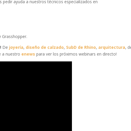
s pedir ayuda a nuestros técnicos especializados en
y Grasshopper.
!
De
joyería
,
diseño de calzado
,
SubD de Rhino
,
arquitectura
, d
 a nuestro
enews
para ver los próximos webinars en directo!