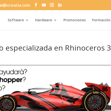
al@icreatia.com
Búsqueda
de
productos
Software
Hardware
Promociones
Formación
 especializada en Rhinoceros 3