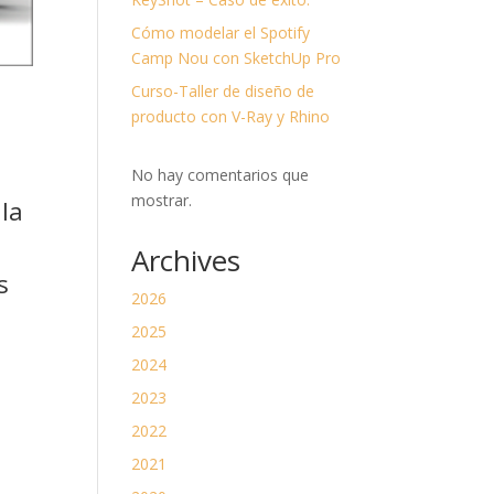
divi-
child)
Cómo modelar el Spotify
|
Tema
Camp Nou con SketchUp Pro
padre:
Divi
Curso-Taller de diseño de
(Divi)
producto con V-Ray y Rhino
No hay comentarios que
mostrar.
la
Archives
s
2026
2025
2024
2023
2022
2021