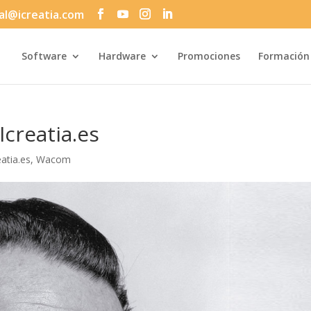
al@icreatia.com
Búsqueda
de
productos
Software
Hardware
Promociones
Formación
Icreatia.es
eatia.es
,
Wacom