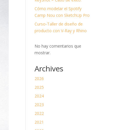
divi-
child)
Cómo modelar el Spotify
|
Tema
Camp Nou con SketchUp Pro
padre:
Divi
Curso-Taller de diseño de
(Divi)
producto con V-Ray y Rhino
No hay comentarios que
mostrar.
Archives
2026
2025
2024
2023
2022
2021