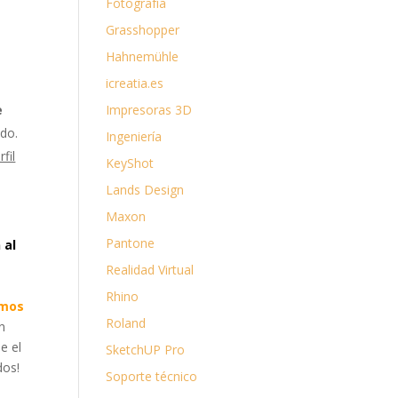
Fotografía
Grasshopper
Hahnemühle
icreatia.es
e
Impresoras 3D
do.
Ingeniería
rfil
KeyShot
Lands Design
Maxon
Pantone
 al
Realidad Virtual
Rhino
emos
Roland
n
e el
SketchUP Pro
dos!
Soporte técnico