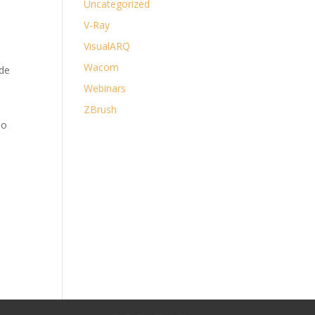
Uncategorized
V-Ray
VisualARQ
Wacom
 de
Webinars
ZBrush
 o