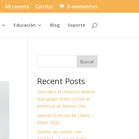
Mi cuenta
Carrito:
0 elementos
Automatically
Educación
Blog
Soporte
Hierarchic
Categories
in
Menu
-
Version
2.1.0
|
Buscar
Author:
Atakan
Au
|
Recent Posts
Docs:
https://atakanau.blogspot.com/2021/01
category-
Descubre el Universo Maxon:
menu-
wp-
Autograph Gratis y todo el
plugin.html
potencial de Maxon One
|
Active
Nuevas licencias de Chaos –
Theme:
Divi-
Mayo 2026
Asuni
Child
Diseño de coches con
Theme
(asuni-
KeyShot – Caso de éxito.