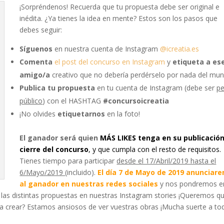
¡Sorpréndenos! Recuerda que tu propuesta debe ser original e
inédita. ¿Ya tienes la idea en mente? Estos son los pasos que
debes seguir:
Síguenos
en nuestra cuenta de Instagram
@icreatia.es
Comenta
el post del concurso en Instagram
y
etiqueta a es
amigo/a
creativo que no debería perdérselo por nada del mun
Publica tu propuesta
en tu cuenta de Instagram (debe ser
pe
público
) con el HASHTAG
#concursoicreatia
¡No olvides
etiquetarnos
en la foto!
El ganador será quien
MÁS LIKES tenga en su publicación
cierre del concurso
, y que cumpla con el resto de requisitos.
Tienes tiempo para participar
desde el 17/Abril/2019 hasta el
6/Mayo/2019
(incluido).
El día 7 de Mayo de 2019 anunciar
al ganador en nuestras redes sociales
y nos pondremos e
 las distintas propuestas en nuestras Instagram stories ¡Queremos qu
a crear? Estamos ansiosos de ver vuestras obras ¡Mucha suerte a to