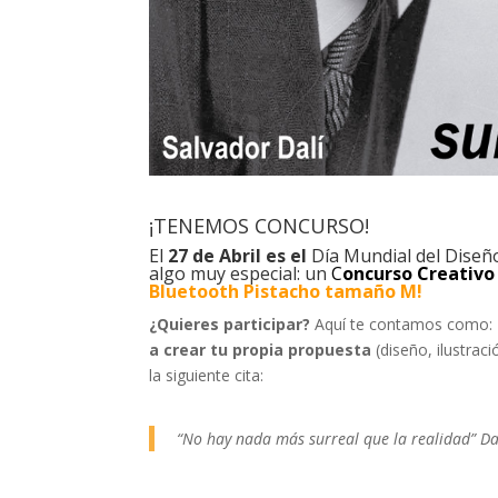
¡TENEMOS CONCURSO!
El
27 de Abril
es el
Día Mundial del Diseño
algo muy especial: un
C
oncurso Creativo
Bluetooth Pistacho tamaño M!
¿Quieres participar?
Aquí te contamos como: E
a crear tu propia propuesta
(diseño, ilustraci
la siguiente cita:
“No hay nada más surreal que la realidad” Da