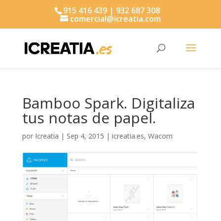
915 416 439 | 932 687 308
comercial@icreatia.com
Búsqueda
de
productos
Bamboo Spark. Digitaliza
tus notas de papel.
por
Icreatia
|
Sep 4, 2015
|
icreatia.es
,
Wacom