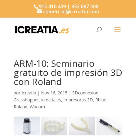
915 416 439 | 932 687 308
comercial@icreatia.com
Búsqueda
de
productos
ARM-10: Seminario
gratuito de impresión 3D
con Roland
por
Icreatia
|
Nov 16, 2015
|
3Dconnexion
,
Grasshopper
,
icreatia.es
,
Impresoras 3D
,
Rhino
,
Roland
,
Wacom