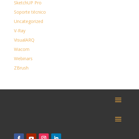
SketchUP Pro
Soporte técnico
Uncategorized
V-Ray
VisualARQ
Wacom
Webinars
ZBrush