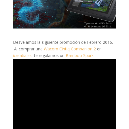
Desvelamos la siguiente promoción de Febrero 2016.
Al comprar una
Wacom Cintiq Companion 2
en
icreatia.es
te regalamos un
Bamboo Spark
.