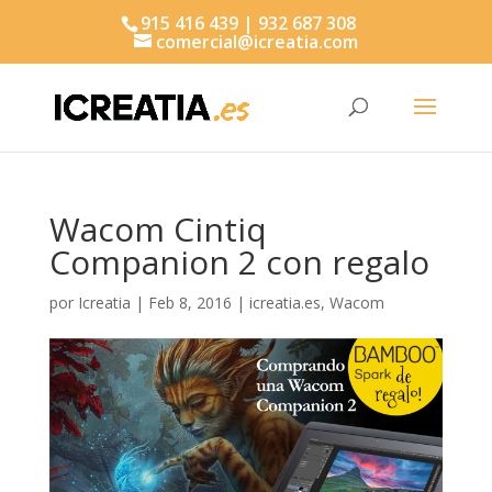
915 416 439 | 932 687 308
comercial@icreatia.com
Búsqueda
de
productos
Wacom Cintiq
Companion 2 con regalo
por
Icreatia
|
Feb 8, 2016
|
icreatia.es
,
Wacom