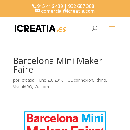
915 416 439 | 932 687 308
comercial@icreatia.com
Búsqueda
de
productos
Barcelona Mini Maker
Faire
por
Icreatia
|
Ene 28, 2016
|
3Dconnexion
,
Rhino
,
VisualARQ
,
Wacom