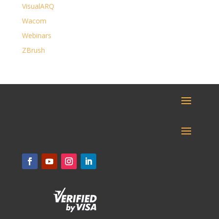
VisualARQ
Wacom
Webinars
ZBrush