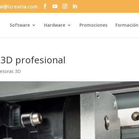
al@icreatia.com
Búsqueda
de
productos
Software
Hardware
Promociones
Formación
 3D profesional
resoras 3D