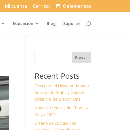
Mi cuenta
Carrito:
0 elementos
Automatically
Educación
Blog
Soporte
Hierarchic
Categories
in
Menu
-
Version
2.1.0
|
Buscar
Author:
Atakan
Au
|
Recent Posts
Docs:
https://atakanau.blogspot.com/2021/01
category-
Descubre el Universo Maxon:
menu-
wp-
Autograph Gratis y todo el
plugin.html
potencial de Maxon One
|
Active
Nuevas licencias de Chaos –
Theme:
Divi-
Mayo 2026
Asuni
Child
Diseño de coches con
Theme
(asuni-
KeyShot – Caso de éxito.