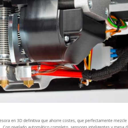
presora en 3D definitiva que ahorre costes, que perfectamente mezcle
nal. Con nivelado automático completo, sensores inteligentes y mesa 