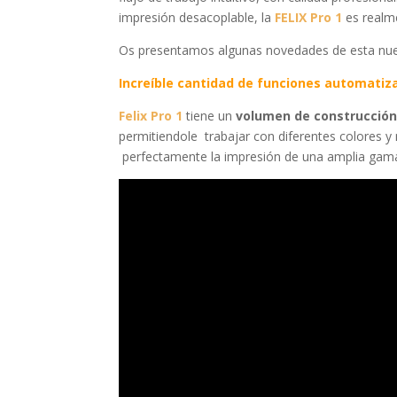
impresión desacoplable, la
FELIX Pro 1
es realm
Os presentamos algunas novedades de esta nue
Increíble
cantidad de funciones automatiz
Felix Pro 1
tiene un
volumen de construcción
permitiendole trabajar con diferentes colores y
perfectamente la impresión de una amplia gama 