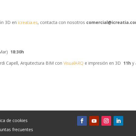
ión 3D en
icreatia.es
, contacta con nosotros
comercial@icreatia.c
 Mar)
18:30h
rdi Capell, Arquitectura BIM con
VisualARQ
e impresión en 3D
11h
y 
tica de cookies
untas frecuentes