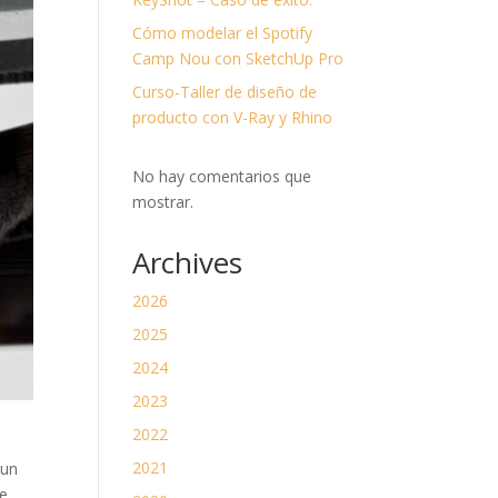
divi-
child)
Cómo modelar el Spotify
|
Tema
Camp Nou con SketchUp Pro
padre:
Divi
Curso-Taller de diseño de
(Divi)
producto con V-Ray y Rhino
No hay comentarios que
mostrar.
Archives
2026
2025
2024
2023
2022
2021
 un
de