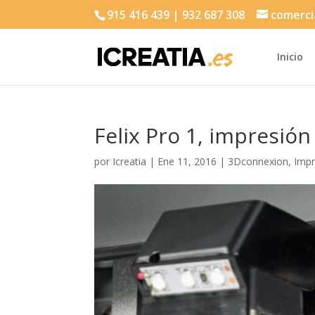
915 416 439 | 932 687 308
comerci
Inicio
Felix Pro 1, impresión
por
Icreatia
|
Ene 11, 2016
|
3Dconnexion
,
Imp