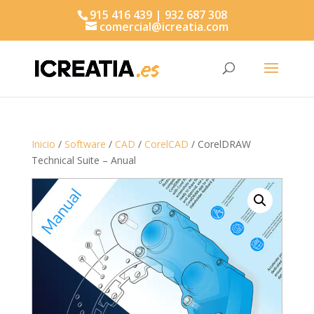
915 416 439 | 932 687 308
comercial@icreatia.com
Búsqueda
de
productos
Inicio
/
Software
/
CAD
/
CorelCAD
/ CorelDRAW
Technical Suite – Anual