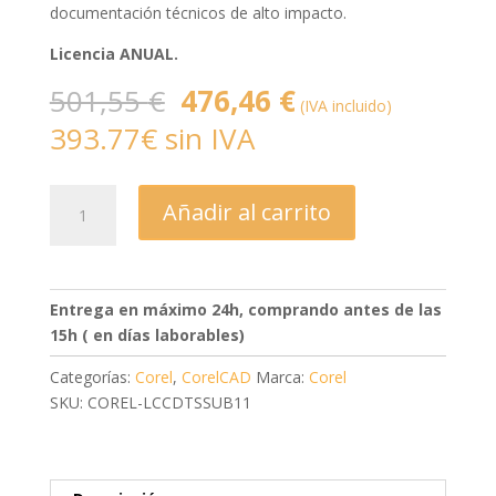
documentación técnicos de alto impacto.
Licencia ANUAL.
El
El
501,55
€
476,46
€
(IVA incluido)
precio
precio
393.77€ sin IVA
original
actual
era:
es:
501,55 €.
476,46 €.
CorelDRAW
Añadir al carrito
Technical
Suite
-
Anual
Entrega en máximo 24h, comprando antes de las
cantidad
15h ( en días laborables)
Categorías:
Corel
,
CorelCAD
Marca:
Corel
SKU: COREL-LCCDTSSUB11