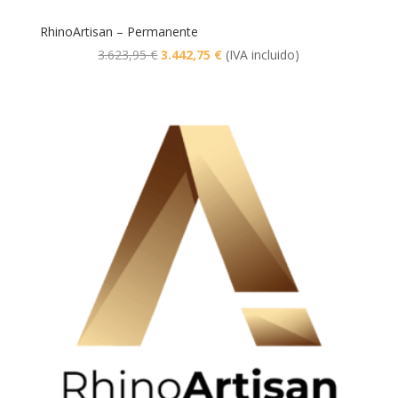
RhinoArtisan – Permanente
El
El
3.623,95
€
3.442,75
€
(IVA incluido)
precio
precio
original
actual
era:
es:
3.623,95 €.
3.442,75 €.