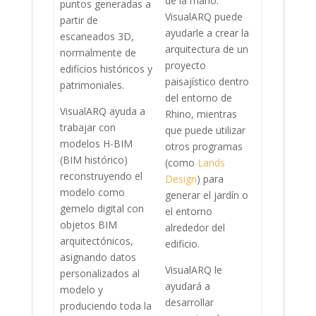
de la mano.
puntos generadas a
VisualARQ puede
partir de
ayudarle a crear la
escaneados 3D,
arquitectura de un
normalmente de
proyecto
edificios históricos y
paisajístico dentro
patrimoniales.
del entorno de
VisualARQ ayuda a
Rhino, mientras
trabajar con
que puede utilizar
modelos H-BIM
otros programas
(BIM histórico)
(como
Lands
reconstruyendo el
Design
) para
modelo como
generar el jardín o
gemelo digital con
el entorno
objetos BIM
alrededor del
arquitectónicos,
edificio.
asignando datos
VisualARQ le
personalizados al
ayudará a
modelo y
desarrollar
produciendo toda la