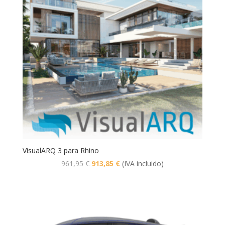
VisualARQ 3 para Rhino
El
El
961,95
€
913,85
€
(IVA incluido)
precio
precio
original
actual
era:
es:
961,95 €.
913,85 €.