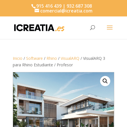
915 416 439 | 932 687 308
comercial@icreatia.com
Búsqueda
de
productos
Inicio
/
Software
/
Rhino
/
VisualARQ
/ VisualARQ 3
para Rhino Estudiante / Profesor