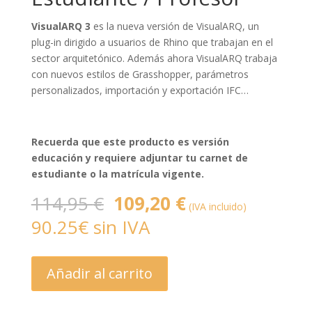
VisualARQ 3
es la nueva versión de VisualARQ, un
plug-in dirigido a usuarios de Rhino que trabajan en el
sector arquitetónico. Además ahora VisualARQ trabaja
con nuevos estilos de Grasshopper, parámetros
personalizados, importación y exportación IFC…
Recuerda que este producto es versión
educación y requiere adjuntar tu carnet de
estudiante o la matrícula vigente.
El
El
114,95
€
109,20
€
(IVA incluido)
precio
precio
90.25€ sin IVA
original
actual
era:
es:
114,95 €.
109,20 €.
VisualARQ
Añadir al carrito
3
para
Rhino