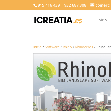
915 416 439 | 932 687 308
comerci
Inicio
Inicio
/
Software
/
Rhino
/
Rhinoceros
/ RhinoLa