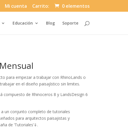
Mi cuenta
Carrito:
0 elementos
Automatically
Educación
Blog
Soporte
Hierarchic
Categories
in
Menu
-
Version
2.1.0
|
Author:
 Mensual
Atakan
Au
|
Docs:
to para empezar a trabajar con RhinoLands o
https://atakanau.blogspot.com/2021/01
category-
abajar en el diseño paisajístico sin limites.
menu-
wp-
stá compuesto de Rhinoceros 8 y LandsDesign 6
plugin.html
|
Active
Theme:
Divi-
a un conjunto completo de tutoriales
Asuni
ñados para arquitectos paisajistas y
Child
Theme
aña de ‘Tutoriales’⇓.
(asuni-