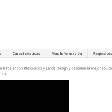
s
Características
Más Información
Requisito
 trabajar con Rhinoceros y Lands Design y descubrir la mejor soluci
y 3D.