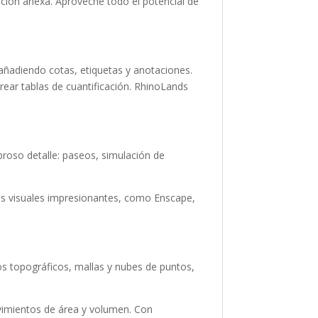
ción anexa. Aproveche todo el potencial de
añadiendo cotas, etiquetas y anotaciones.
crear tablas de cuantificación. RhinoLands
roso detalle: paseos, simulación de
es visuales impresionantes, como Enscape,
os topográficos, mallas y nubes de puntos,
ovimientos de área y volumen. Con