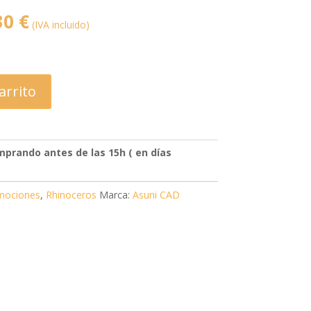
divi-
El
30
€
child)
(IVA incluido)
|
o
precio
Tema
padre:
nal
actual
Divi
es:
(Divi)
,50 €.
157,30 €.
arrito
prando antes de las 15h ( en días
mociones
,
Rhinoceros
Marca:
Asuni CAD