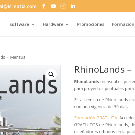
al@icreatia.com
Búsqueda
de
productos
Software
Hardware
Promociones
Formación
nds – Mensual
RhinoLands –
RhinoLands
mensual es perfec
para proyectos puntuales para tr
Esta licencia de RhinoLands e
con una vigencia de 30 días.
Formación GRATUITA:
Acceder 
GRATUITOS de RhinoLands, dise
diseñadores urbanos en la pest