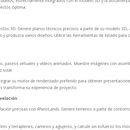
culados, estrechamente integrados con el modelo 3D y la documenta
yectos óptima.
ctos 3D. Genere planos técnicos precisos a partir de su modelo 3D, 
 y produzca varios diseños. Utilice las herramientas de listado para 
as, paseos virtuales y vídeos animados. Muestre imágenes con asomb
 solar.
tegrar su motor de renderizado preferido para obtener presentacion
s transforma su experiencia de proyecto.
velación
elación precisas con RhinoLands. Genere terrenos a partir de contorn
es y terraplenes, caminos y agujeros, y calcule sin esfuerzo los m