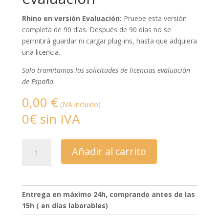
Rhino en versión Evaluación:
Pruebe esta versión
completa de 90 días. Después de 90 días no se
permitirá guardar ni cargar plug-ins, hasta que adquiera
una licencia.
Solo tramitamos las solicitudes de licencias evaluación
de España.
0,00
€
(IVA incluido)
0€ sin IVA
Rhinoceros
Añadir al carrito
-
Versión
evaluación
cantidad
Entrega en máximo 24h, comprando antes de las
15h ( en días laborables)