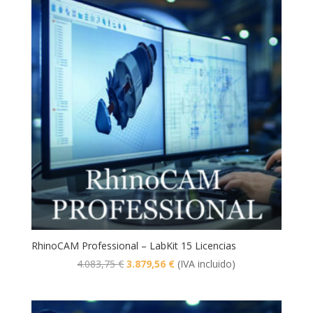
2.722,50 €.
2.586,38 €.
RhinoCAM Professional – LabKit 15 Licencias
El
El
4.083,75
€
3.879,56
€
(IVA incluido)
precio
precio
original
actual
era:
es: