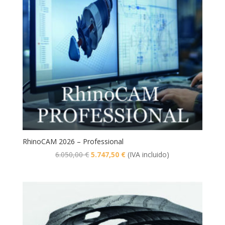
RhinoCAM 2026 – Professional
El
El
6.050,00
€
5.747,50
€
(IVA incluido)
precio
precio
original
actual
era:
es:
6.050,00 €.
5.747,50 €.