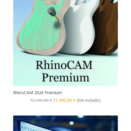
RhinoCAM 2026 Premium
El
El
12.100,00
€
11.495,00
€
(IVA incluido)
precio
precio
original
actual
era:
es:
12.100,00 €.
11.495,00 €.