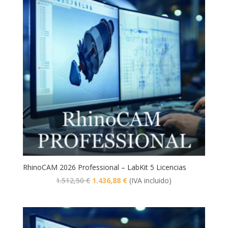
RhinoCAM 2026 Professional – LabKit 5 Licencias
El
El
1.512,50
€
1.436,88
€
(IVA incluido)
precio
precio
original
actual
era:
es:
1.512,50 €.
1.436,88 €.