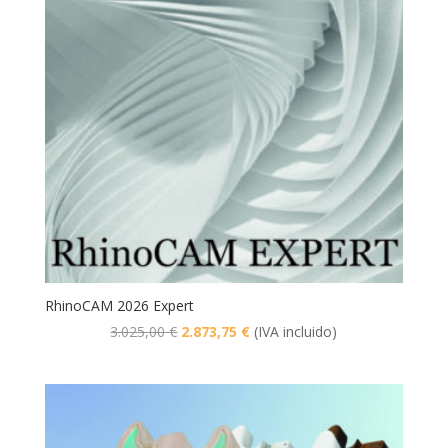
RhinoCAM 2026 Expert
El
El
3.025,00
€
2.873,75
€
(IVA incluido)
precio
precio
original
actual
era:
es:
3.025,00 €.
2.873,75 €.