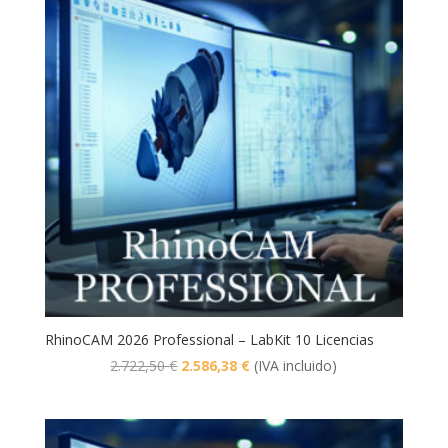
RhinoCAM 2026 Professional – LabKit 10 Licencias
El
El
2.722,50
€
2.586,38
€
(IVA incluido)
precio
precio
original
actual
era:
es: