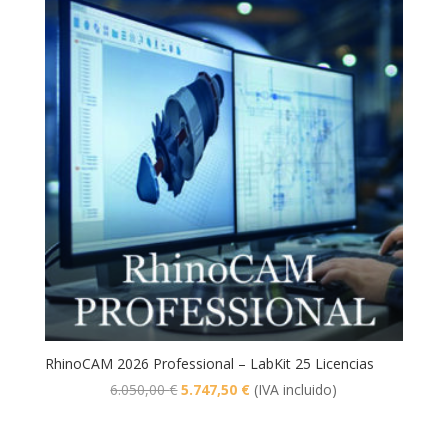
4.083,75 €.
3.879,56 €.
RhinoCAM 2026 Professional – LabKit 25 Licencias
El
El
6.050,00
€
5.747,50
€
(IVA incluido)
precio
precio
original
actual