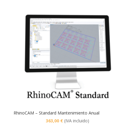
era:
es:
6.050,00 €.
5.747,50 €.
RhinoCAM – Standard Mantenimiento Anual
363,00
€
(IVA incluido)