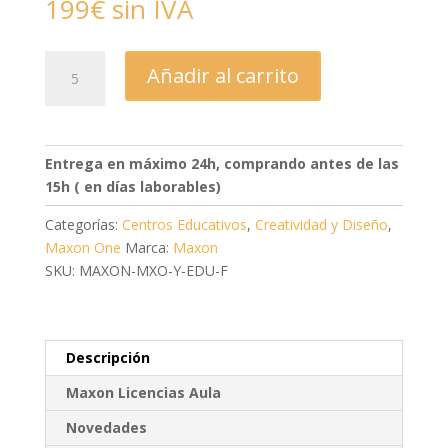
199€ sin IVA
Maxon
Añadir al carrito
One
-
Anual
-
Entrega en máximo 24h, comprando antes de las
Classroom
15h ( en días laborables)
Flotante
cantidad
Categorías:
Centros Educativos
,
Creatividad y Diseño
,
Maxon One
Marca:
Maxon
SKU: MAXON-MXO-Y-EDU-F
Descripción
Maxon Licencias Aula
Novedades