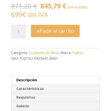
El
El
871,20
€
845,79
€
(IVA incluido)
precio
precio
699€ sin IVA
original
actual
era:
es:
871,20 €.
845,79 €.
Fujitsu
Añadir al carrito
ScanSnap
SV600
cantidad
Categoría:
Escáneres de libros
Marca:
Fujitsu
SKU: FUJITSU-PA03641-B001
Descripción
Características
Requisitos
Galería