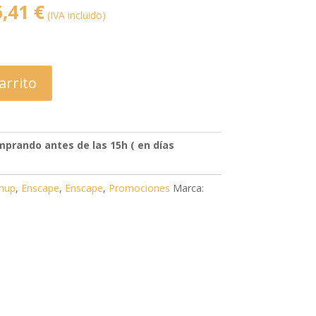
El
6,41
€
divi-
(IVA incluido)
child)
o
precio
|
Tema
nal
actual
padre:
es:
Divi
(Divi)
,23 €.
1.096,41 €.
arrito
prando antes de las 15h ( en días
chup
,
Enscape
,
Enscape
,
Promociones
Marca: