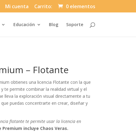
Mi cuenta
Carrito:
0 elementos
Automatically
Educación
Blog
Soporte
Hierarchic
Categories
in
Menu
-
Version
2.1.0
|
Author:
mium – Flotante
Atakan
Au
|
Docs:
mium obtienes una licencia Flotante con la que
https://atakanau.blogspot.com/2021/01
category-
 y te permite combinar la realidad virtual y el
menu-
e lleva la exploración visual directamente a tu
wp-
plugin.html
que puedas concentrarte en crear, diseñar y
|
Active
Theme:
Divi-
encia flotante te permite usar la licencia en
Asuni
Child
 Premium incluye Chaos Veras.
Theme
(asuni-