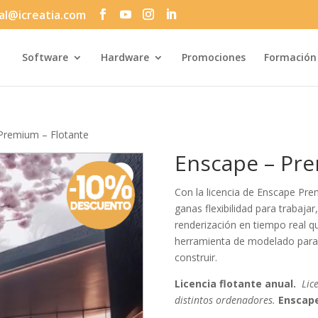
al@icreatia.com
Búsqueda
de
productos
Software
Hardware
Promociones
Formación
Premium – Flotante
Enscape – Pre
Con la licencia de Enscape Pre
ganas flexibilidad para trabajar,
renderización en tiempo real qu
herramienta de modelado para 
construir.
Licencia flotante anual.
Lic
distintos ordenadores.
Enscape