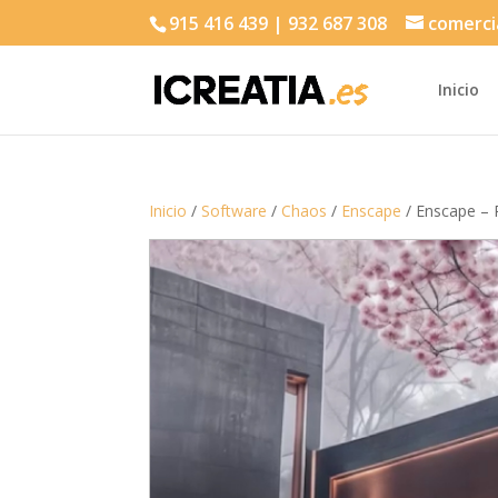
915 416 439 | 932 687 308
comerci
Inicio
Inicio
/
Software
/
Chaos
/
Enscape
/ Enscape – 