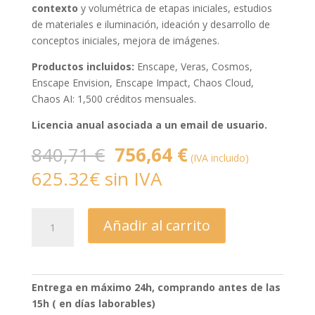
contexto
y volumétrica de etapas iniciales, estudios
de materiales e iluminación, ideación y desarrollo de
conceptos iniciales, mejora de imágenes.
Productos incluidos:
Enscape, Veras, Cosmos,
Enscape Envision, Enscape Impact, Chaos Cloud,
Chaos AI: 1,500 créditos mensuales.
Licencia anual asociada a un email de usuario.
El
El
840,71
€
756,64
€
(IVA incluido)
precio
precio
625.32€ sin IVA
original
actual
era:
es:
840,71 €.
756,64 €.
Enscape
Añadir al carrito
Collection
Anual
Nominal
cantidad
Entrega en máximo 24h, comprando antes de las
15h ( en días laborables)