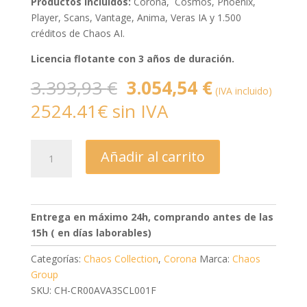
Productos incluidos:
Corona, Cosmos, Phoenix,
Player, Scans, Vantage, Anima, Veras IA y 1.500
créditos de Chaos AI.
Licencia flotante con 3 años de duración.
El
El
3.393,93
€
3.054,54
€
(IVA incluido)
precio
precio
2524.41€ sin IVA
original
actual
era:
es:
3.393,93 €.
3.054,54 €.
Corona
Añadir al carrito
Collection
Flotante
-
3
Entrega en máximo 24h, comprando antes de las
años
15h ( en días laborables)
cantidad
Categorías:
Chaos Collection
,
Corona
Marca:
Chaos
Group
SKU: CH-CR00AVA3SCL001F