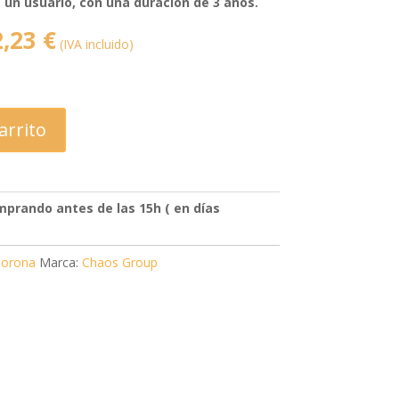
 un usuario, con una duración de 3 años.
divi-
child)
El
2,23
€
|
(IVA incluido)
Tema
o
precio
padre:
Divi
nal
actual
(Divi)
es:
,14 €.
2.402,23 €.
arrito
prando antes de las 15h ( en días
orona
Marca:
Chaos Group