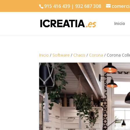
915 416 439 | 932 687 308
comerci
Inicio
Inicio
/
Software
/
Chaos
/
Corona
/ Corona Coll