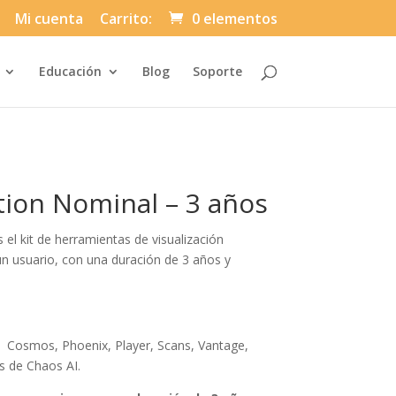
Mi cuenta
Carrito:
0 elementos
Automatically
Educación
Blog
Soporte
Hierarchic
Categories
in
Menu
-
Version
2.1.0
|
Author:
tion Nominal – 3 años
Atakan
Au
|
Docs:
 el kit de herramientas de visualización
https://atakanau.blogspot.com/2021/01
category-
 un usuario, con una duración de 3 años y
menu-
wp-
plugin.html
|
Active
Theme:
Divi-
 Cosmos, Phoenix, Player, Scans, Vantage,
Asuni
s de Chaos AI.
Child
Theme
(asuni-