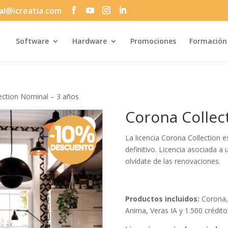
al@icreatia.com
Búsqueda
de
productos
Software
Hardware
Promociones
Formación
ection Nominal – 3 años
Corona Collec
La licencia Corona Collection es
definitivo. Licencia asociada a
olvídate de las renovaciones.
Productos incluidos:
Corona,
Anima, Veras IA y 1.500 crédito