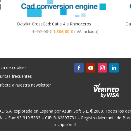
Datakit CrossCad: Catia 4 a Rhinoceros
Da
El
El
1.452,00
€
1.306,80
€
(IVA incluido)
precio
precio
original
actual
era:
es:
1.452,00 €.
1.306,80 €.
tica de cookies
untas frecuentes
ríbete a nuestra newsletter
CAD S.A. explotada en España por Asuni Soft S.L. ©2008. Todos los der
ña – Fax: 93 319 5833 – CIF: B-62897731 – Registro Mercantil de Ba
incripción 4.