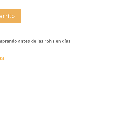
nal
actual
divi-
es:
child)
,00 €.
1.306,80 €.
|
arrito
Tema
padre:
Divi
(Divi)
prando antes de las 15h ( en días
Kit