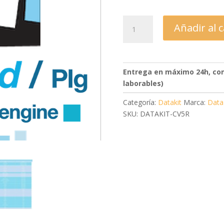
origi
era:
1.452
Datakit
Añadir al c
CrossCad:
Catia
5
a
Entrega en máximo 24h, com
Rhinoceros
laborables)
cantidad
Categoría:
Datakit
Marca:
Data
SKU: DATAKIT-CV5R