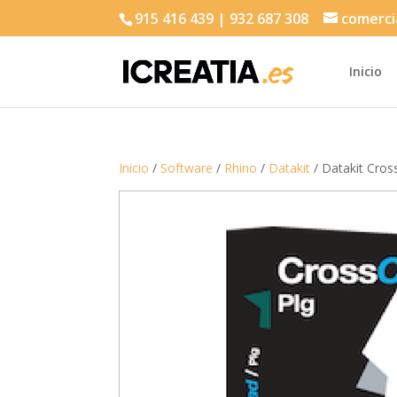
915 416 439 | 932 687 308
comerci
Inicio
Inicio
/
Software
/
Rhino
/
Datakit
/ Datakit Cros