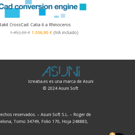
takit CrossCad: Catia 6 a Rhinoceros
El
El
1.452,00
€
1.306,80
€
(IVA incluido)
precio
precio
original
actual
era:
es:
1.452,00 €.
1.306,80 €.
Icreatia.es es una marca de Asuni
© 2024 Asuni Soft
echos reservados. – Asuni Soft S.L. – Roger de
rcelona, Tomo 34749, Folio 170, Hoja 248883,