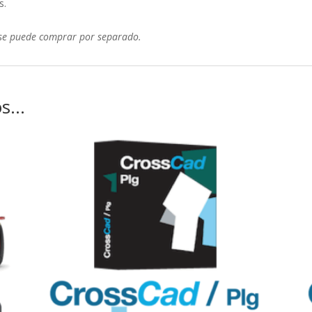
s.
 se puede comprar por separado.
os…