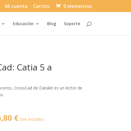
Mi cuenta
Carrito:
0 elementos
Automatically
Educación
Blog
Soporte
Hierarchic
Categories
in
Menu
-
Version
2.1.0
|
Author:
ad: Catia 5 a
Atakan
Au
|
Docs:
https://atakanau.blogspot.com/2021/01
category-
oceros, CrossCad de Datakit es un lector de
menu-
wp-
s.
plugin.html
|
Active
Theme:
Divi-
El
6,80
€
Asuni
(IVA incluido)
Child
o
precio
Theme
(asuni-