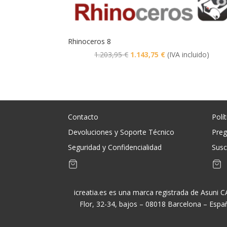
Rhinoceros 8
El
El
1.203,95
€
1.143,75
€
(IVA incluido)
precio
precio
original
actual
era:
es:
1.203,95 €.
1.143,75 €.
Contacto
Polí
Devoluciones y Soporte Técnico
Preg
Seguridad y Confidencialidad
Susc
icreatia.es es una marca registrada de Asuni 
Flor, 32-34, bajos – 08018 Barcelona – Espa