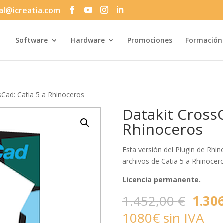
al@icreatia.com
Búsqueda
de
productos
Software
Hardware
Promociones
Formación
sCad: Catia 5 a Rhinoceros
Datakit CrossC
Rhinoceros
Esta versión del Plugin de Rhin
archivos de Catia 5 a Rhinocero
Licencia permanente.
El
1.452,00
€
1.30
preci
1080€ sin IVA